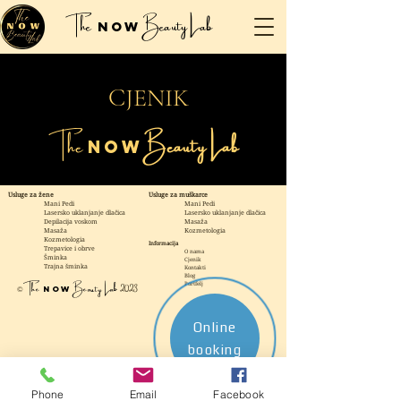
The
Beauty Lab
Now
CJENIK
The
Beauty Lab
NOW
Usluge za žene
Usluge za muškarce
Mani Pedi
Mani Pedi
Lasersko uklanjanje dlačica
Lasers
ko uklanjanje dlačica
Depilacija voskom
Masaža
Masaža
Kozmetologia
Kozmetologia
Informacija
Trepavice i obrve
O nama
Šminka
Cjenik
Trajna šminka
Kontakti
Blog
The
B
eauty Lab
2023
Portfelj
Now
©
Online
booking
Phone
Email
Facebook