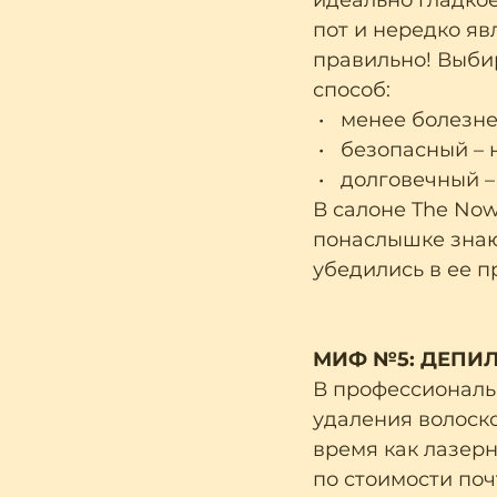
идеально гладкое
пот и нередко яв
правильно! Выби
способ:
 •   менее болез
 •   безопасный 
 •   долговечный
В салоне The Now
понаслышке знают
убедились в ее п
МИФ №5: ДЕПИ
В профессиональ
удаления волоско
время как лазерн
по стоимости поч