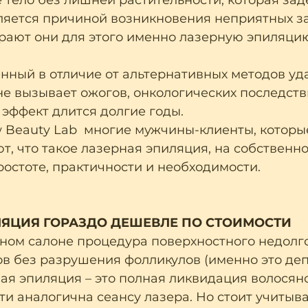
 тело без лишней растительности, которая за
ляется причиной возникновения неприятных за
рают они для этого именно лазерную эпиляцию,
ненный в отличие от альтернативных методов уд
– не вызывает ожогов, онкологических последств
 – эффект длится долгие годы.
 Beauty Lab  многие мужчины-клиенты, которы
, что такое лазерная эпиляция, на собственн
ростоте, практичности и необходимости.
ЛЯЦИЯ ГОРАЗДО ДЕШЕВЛЕ ПО СТОИМОСТИ
ном салоне процедура поверхностного недолг
в без разрушения фолликулов (именно это депи
ая эпиляция – это полная ликвидация волосян
ти аналогична сеансу лазера. Но стоит учитыват