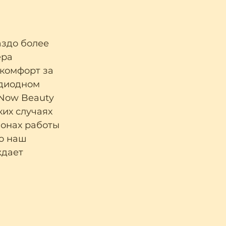
здо более 
ра 
комфорт за 
 диодном 
Now Beauty 
их случаях 
зонах работы 
о наш 
дает 