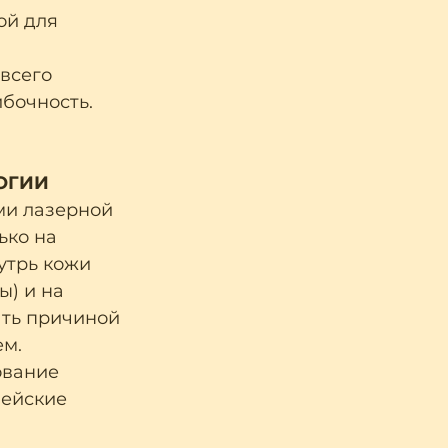
ой для 
всего 
ибочность.
ОГИИ
ми лазерной 
ько на 
утрь кожи 
) и на 
ать причиной 
ем.
ование 
ейские 