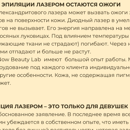
Е ЭПИЛЯЦИИ ЛАЗЕРОМ ОСТАЮТСЯ ОЖОГИ
ександритового лазера может вызвать ожоги з
в на поверхности кожи. Диодный лазер в умел
ов не вызывает. Его энергия направлена на м
лосяных луковицах. Под влиянием температуры
ружающие ткани не страдают) погибают. Через 
ми отпадают и больше не растут.
ow Beauty Lab  имеют  большой опыт работы. 
рудование под каждого клиента индивидуально
ругие особенности. Кожа, не содержащая пигме
жет.
ЦИЯ ЛАЗЕРОМ – ЭТО ТОЛЬКО ДЛЯ ДЕВУШЕК
основанное заявление. В последнее время вс
н убеждается в собственном опыте, что иметь 