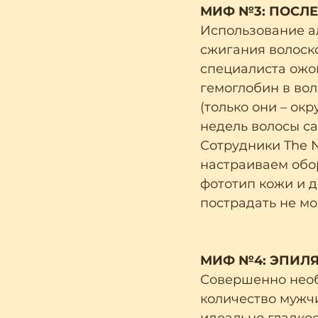
МИФ №3: ПОСЛ
Использование ал
сжигания волоско
специалиста ожог
гемоглобин в во
(только они – ок
недель волосы са
Сотрудники The N
настраиваем обо
фототип кожи и д
пострадать не мо
МИФ №4: ЭПИЛЯ
Совершенно необ
количество мужчи