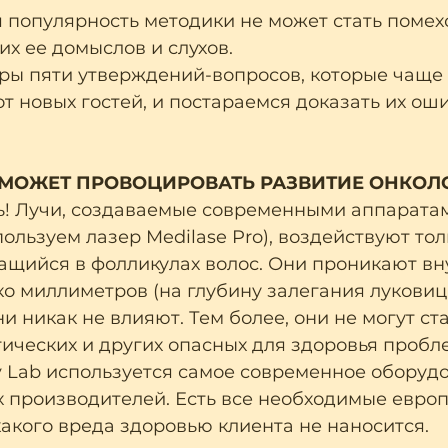
 популярность методики не может стать помех
х ее домыслов и слухов.
ы пяти утверждений-вопросов, которые чаще 
т новых гостей, и постараемся доказать их ош
 МОЖЕТ ПРОВОЦИРОВАТЬ РАЗВИТИЕ ОНКОЛ
жь! Лучи, создаваемые современными аппарата
ользуем лазер Medilase Pro), воздействуют тол
ащийся в фолликулах волос. Они проникают вн
ко миллиметров (на глубину залегания луковицы
 никак не влияют. Тем более, они не могут ст
ических и других опасных для здоровья пробл
y Lab используется самое современное оборуд
 производителей. Есть все необходимые европ
акого вреда здоровью клиента не наносится.