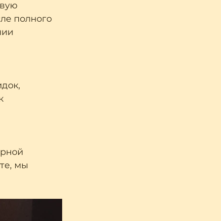
вую 
ле полного 
нии 
док, 
к 
ерной 
те, мы 