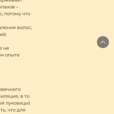
держивает 
пахов – 
 потому что 
аления волос;
ий;
е не 
ом опыте 
овечного 
ляция, в то 
ой луковицы) 
ь, что для 