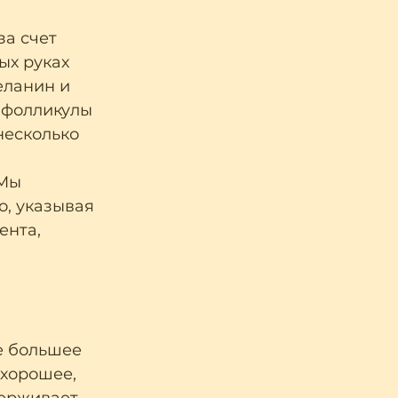
а счет 
ых руках 
еланин и 
 фолликулы 
несколько 
Мы  
, указывая 
нта, 
е большее 
хорошее, 