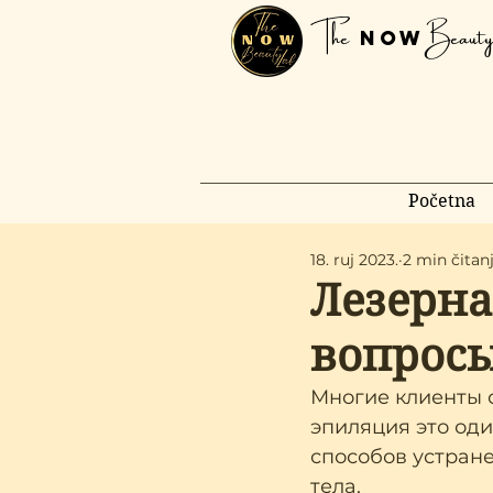
The
Beauty
Now
Početna
18. ruj 2023.
2 min čitan
Лезерна
вопрос
Многие клиенты 
эпиляция это оди
способов устран
тела. 