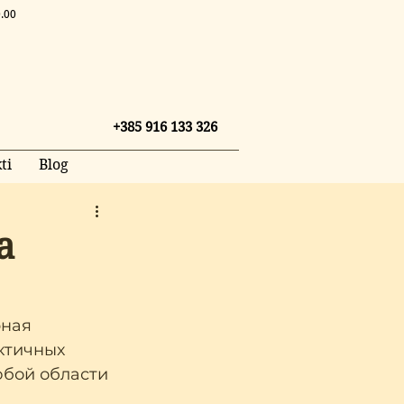
.00
+385 916 133 326
ti
Blog
а
ная 
ктичных 
юбой области 