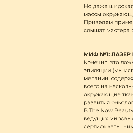
Но даже широкая
массы окружающи
Приведем пример
слышат мастера о
МИФ №1: ЛАЗЕР
Конечно, это ло
эпиляции (мы исп
меланин, содерж
всего на несколь
окружающие ткани
развития онколог
В The Now Beaut
ведущих мировых
сертификаты, ник