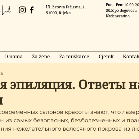
 Lab
Pon - Pen:
10.00-20
Ul. Žrtava fašizma, 1.
Sub:
po dogovoru
51000, Rijeka
Ned:
neradno
O nama
Za žene
Za muškarce
Cjenik
Kontak
ja
я эпиляция. Ответы н
ы
современных салонов красоты знают, что лазер
н из самых безопасных, безболезненных и пра
ения нежелательного волосяного покрова из л