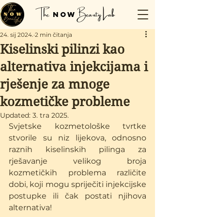
The
Beauty Lab
Now
24. sij 2024.
2 min čitanja
Kiselinski pilinzi kao
alternativa injekcijama i
rješenje za mnoge
kozmetičke probleme
Updated:
3. tra 2025.
Svjetske kozmetološke tvrtke 
stvorile su niz lijekova, odnosno 
raznih kiselinskih pilinga za 
rješavanje velikog broja 
kozmetičkih problema različite 
dobi, koji mogu spriječiti injekcijske 
postupke ili čak postati njihova 
alternativa!