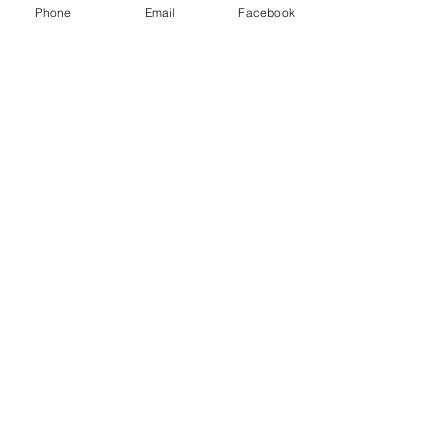
Phone
Email
Facebook
Sastav pilinga je pretežno 
prirodan i siguran, ispitan od 
strane dermatologa.