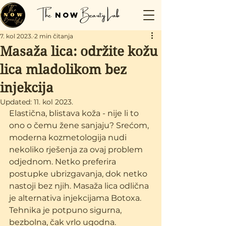
The
Beauty Lab
Now
7. kol 2023.
2 min čitanja
Masaža lica: održite kožu
lica mladolikom bez
injekcija
Updated:
11. kol 2023.
Elastična, blistava koža - nije li to 
ono o čemu žene sanjaju? Srećom, 
moderna kozmetologija nudi 
nekoliko rješenja za ovaj problem 
odjednom. Netko preferira 
postupke ubrizgavanja, dok netko 
nastoji bez njih. Masaža lica odlična 
je alternativa injekcijama Botoxa. 
Tehnika je potpuno sigurna, 
bezbolna, čak vrlo ugodna.