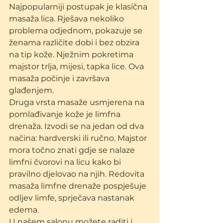
Najpopularniji postupak je klasična 
masaža lica. Rješava nekoliko 
problema odjednom, pokazuje se 
ženama različite dobi i bez obzira 
na tip kože. Nježnim pokretima 
majstor trlja, mijesi, tapka lice. Ova 
masaža počinje i završava 
glađenjem. 
Druga vrsta masaže usmjerena na 
pomlađivanje kože je limfna 
drenaža. Izvodi se na jedan od dva 
načina: hardverski ili ručno. Majstor 
mora točno znati gdje se nalaze 
limfni čvorovi na licu kako bi 
pravilno djelovao na njih. Redovita 
masaža limfne drenaže pospješuje 
odljev limfe, sprječava nastanak 
edema.
U našem salonu možete raditi i 