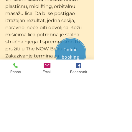
plastičnu, miolifting, orbitalnu 
masažu lica. Da bi se postigao 
izražajan rezultat, jedna sesija, 
naravno, neće biti dovoljna. Koži i 
mišićima lica potrebna je stalna 
stručna njega. I spremni smo to 
pružiti u The NOW Beauty Lab. 
Online
Zakazivanje termina za 
booking
konzultacije i procedure putem 
obrasca online ili telefonom. 
Phone
Email
Facebook
Prikaži sve
Nedavne objave