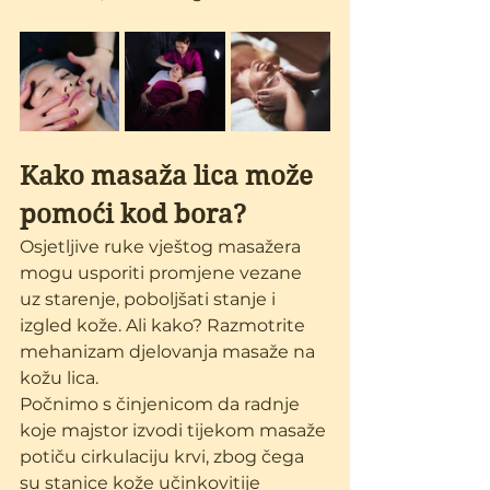
Kako masaža lica može 
pomoći kod bora?
Osjetljive ruke vještog masažera 
mogu usporiti promjene vezane 
uz starenje, poboljšati stanje i 
izgled kože. Ali kako? Razmotrite 
mehanizam djelovanja masaže na 
kožu lica.
Počnimo s činjenicom da radnje 
koje majstor izvodi tijekom masaže 
potiču cirkulaciju krvi, zbog čega 
su stanice kože učinkovitije 