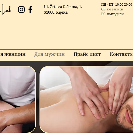
 Lab
ПН - ПТ:
10.00-20.00
Ul. Žrtava fašizma, 1.
СБ:
по записи
51000, Rijeka
ВС:
выходной
ля женщин
Для мужчин
Прайс лист
Контакт