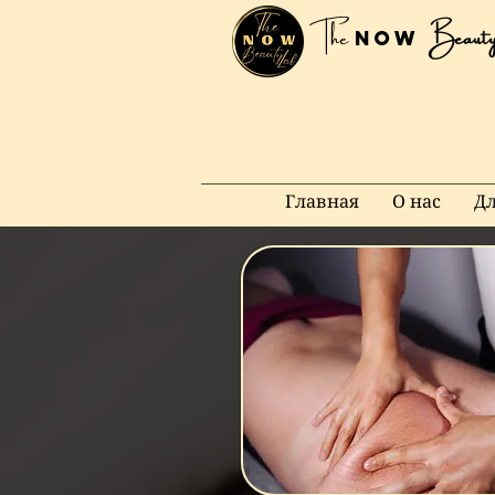
The
Beauty
NOW
Главная
О нас
Д