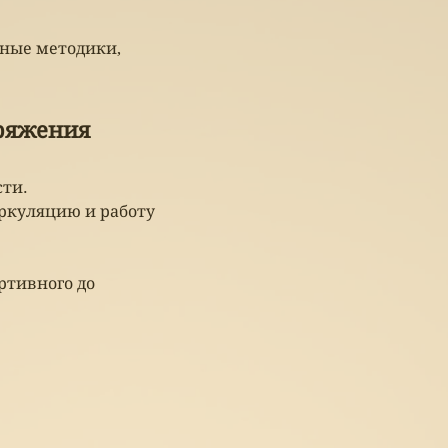
ные методики,
ряжения
сти.
ркуляцию и работу
ртивного до