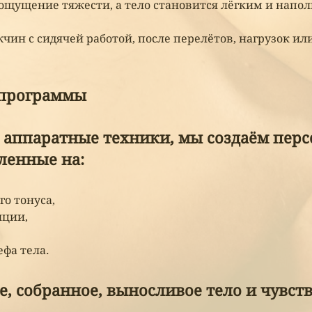
ощущение тяжести, а тело становится лёгким и напо
чин с сидячей работой, после перелётов, нагрузок ил
программы
 аппаратные техники, мы создаём пер
ленные на:
о тонуса,
яции,
ефа тела.
е, собранное, выносливое тело и чувст