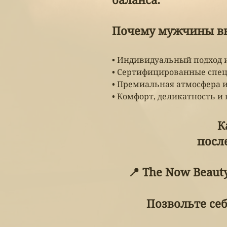
баланса.
Почему мужчины вы
• Индивидуальный подход 
• Сертифицированные спец
• Премиальная атмосфера 
• Комфорт, деликатность и
К
после
📍 The Now Beaut
Позвольте себ