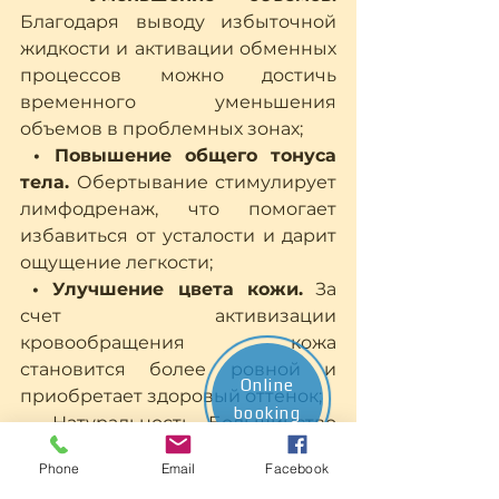
Благодаря выводу избыточной 
жидкости и активации обменных 
процессов можно достичь 
временного уменьшения 
объемов в проблемных зонах;
 • Повышение общего тонуса 
тела.
 Обертывание стимулирует 
лимфодренаж, что помогает 
избавиться от усталости и дарит 
ощущение легкости;
• Улучшение цвета кожи.
 За 
счет активизации 
кровообращения кожа 
становится более ровной и 
Online
приобретает здоровый оттенок;
booking
 • Натуральность. Большинство 
ингредиентов для обертываний 
Phone
Email
Facebook
являются натуральными и 