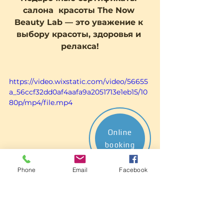
салонa  красоты The Now 
Beauty Lab — это уважение к 
выбору красоты, здоровья и 
релакса!
https://video.wixstatic.com/video/56655
a_56ccf32dd0af4aafa9a2051713e1eb15/10
80p/mp4/file.mp4
Online
booking
Phone
Email
Facebook