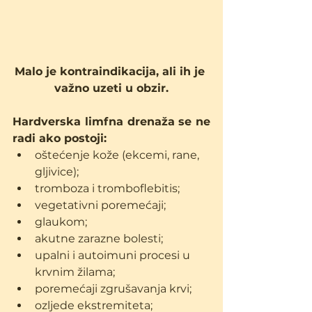
Malo je kontraindikacija, ali ih je 
važno uzeti u obzir.
Hardverska limfna drenaža se ne 
radi ako postoji:
oštećenje kože (ekcemi, rane, 
gljivice);
tromboza i tromboflebitis;
vegetativni poremećaji;
glaukom;
akutne zarazne bolesti;
upalni i autoimuni procesi u 
krvnim žilama;
poremećaji zgrušavanja krvi;
ozljede ekstremiteta;