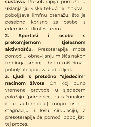
sustava.
 Presoterapija pomaže u 
uklanjanju viška tekućine iz tkiva i 
poboljšava limfnu drenažu, što je 
posebno korisno za osobe s 
edemima ili limfostazom.
2. Sportaši i osobe s 
prekomjernom tjelesnom 
aktivnošću.
 Presoterapija može 
pomoći u obnavljanju mišića nakon 
treninga, smanjiti bol u mišićima i 
poboljšati oporavak od ozljeda.
3. Ljudi s pretežno "sjedećim" 
načinom života
. Oni koji puno 
vremena provode u sjedećem 
položaju (primjerice, za računalom 
ili u automobilu) mogu osjetiti 
stagnaciju i lošu cirkulaciju, a 
presoterapija će pomoći poboljšati 
taj proces.